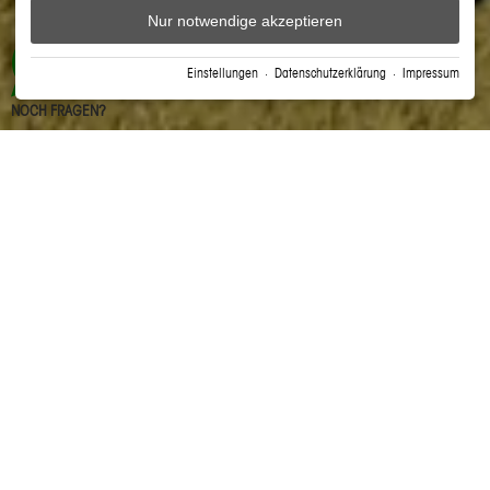
Nur notwendige akzeptieren
X
Einstellungen
·
Datenschutzerklärung
·
Impressum
NOCH FRAGEN?
DAS FREIBERG
›
ANGEBOT
›
LMA ANGEBOT
Urlaub zum greifen nah . . .
3 Nächte - 3 FÜR 2 / Design Zimmer Komfort
Design Zimmer Komfort