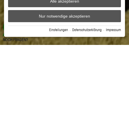
Alle akzeptieren
Nur notwendige akzeptieren
X
Einstellungen
·
Datenschutzerklärung
·
Impressum
NOCH FRAGEN?
DAS FREIBERG
›
ANGEBOT
›
LMA ANGEBOT
Urlaub zum greifen nah . . .