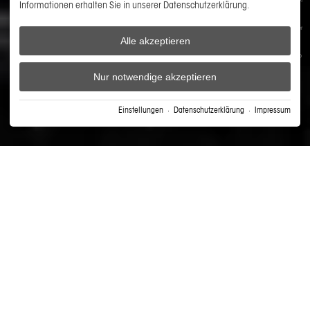
Informationen erhalten Sie in unserer Datenschutzerklärung.
Newsletter
Alle akzeptieren
WhatsApp
Nur notwendige akzeptieren
Einstellungen
·
Datenschutzerklärung
·
Impressum
Ein Klick entfernt von Ruhe, Stil und diesem "Warum nicht schon früher?"-
Moment.
Deine Auszeit im Freiberg - jetzt
buchen.