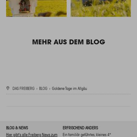
MEHR AUS DEM BLOG
DAS FREIBERG
›
BLOG
›
Goldene Tage im Allgäu
BLOG & NEWS
ERFRISCHEND ANDERS
Hier gibt's alle Freiberg News zum
Ein familiär geführtes, kleines 4*