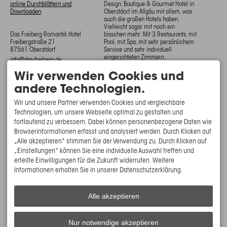
online Durchblättern und
Design, Boutique & Gourmet Hotel in
Downloaden
Oberstdorf im Allgäu mit allem, was
auch die großen Hotels haben.
Vielleicht sogar mit noch ein
Das Freiberg Romantik Hotel
bisschen mehr. Mit 3 Restaurants, mit
Freibergstraße 21
Pool, mit Spa, mit sehr persönlichem
87561 Oberstdorf
Service und sehr individuell
eingerichteten Zimmern.
info@das-freiberg.de
FETZ FAMILE
SERVICE
Wir verwenden Cookies und
Das Freiberg Romantik Hotel
Hotel buchen
andere Technologien.
Das Fetzwerk
Hotel anfragen
Das Maxi
Stornobedingungen
Wir und unsere Partner verwenden Cookies und vergleichbare
Das Jagdhaus
AGBs
Technologien, um unsere Webseite optimal zu gestalten und
Oberstdorf Café
Newsletter
fortlaufend zu verbessern. Dabei können personenbezogene Daten wie
Oberstdorf Erleben
Jobs
Browserinformationen erfasst und analysiert werden. Durch Klicken auf
„Alle akzeptieren“ stimmen Sie der Verwendung zu. Durch Klicken auf
„Einstellungen“ können Sie eine individuelle Auswahl treffen und
erteilte Einwilligungen für die Zukunft widerrufen. Weitere
Informationen erhalten Sie in unserer Datenschutzerklärung.
Alle akzeptieren
Nur notwendige akzeptieren